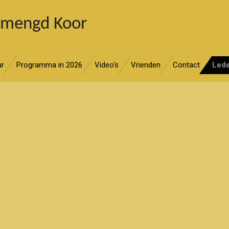
emengd Koor
ur
Programma in 2026
Video's
Vrienden
Contact
Led