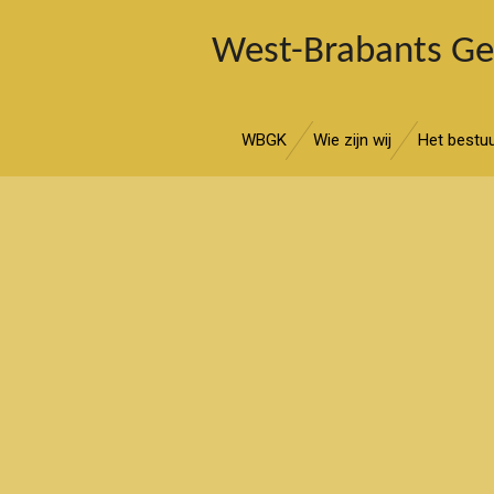
Ga
West-Brabants G
direct
naar
de
hoofdinhoud
WBGK
Wie zijn wij
Het bestu