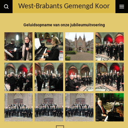
West-Brabants Gemengd Koor
Ga
direct
naar
Geluidsopname van onze jubileumuitvoering
de
hoofdinhoud