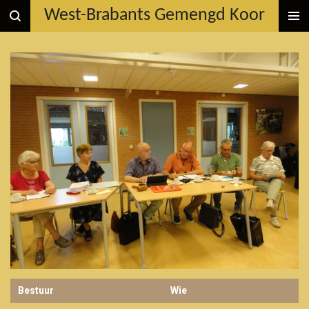
West-Brabants Gemengd Koor
Ga
direct
naar
de
hoofdinhoud
Bestuur
Wie