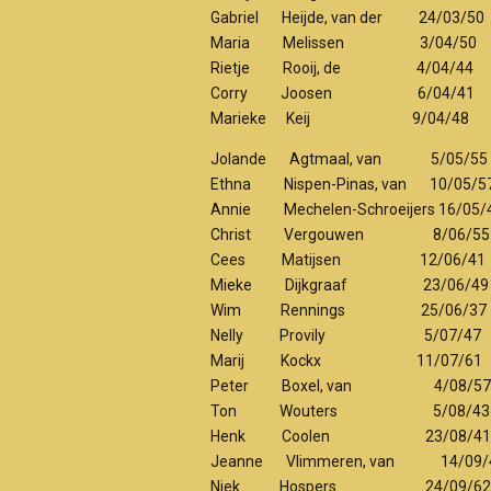
Gabriel Heijde, van der 24/0
Maria Melissen 3/04
Rietje Rooij, de 4/04
Corry Joosen 6/04
Marieke Keij 9/04/4
Jolande Agtmaal, van 5/05
Ethna Nispen-Pinas, van 10/
Annie Mechelen-Schroeijers 16
Christ Vergouwen 8/0
Cees Matijsen 12/06
Mieke Dijkgraaf 23/0
Wim Rennings 25/06
Nelly Provily 5/07
Marij Kockx 11/07
Peter Boxel, van 4/0
Ton Wouters 5/08
Henk Coolen 23/08
Jeanne Vlimmeren, van 14/
Niek Hospers 24/09