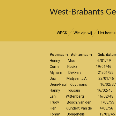
Ga
West-Brabants G
direct
naar
de
hoofdinhoud
WBGK
Wie zijn wij
Het bestu
Voornaam Achternaam Geb. dat
Henny Mies 6/01/
Corrie Rockx 19/01/
Myriam Dekkers 21/01
Jac Matijsen J.A. 28/0
Jean-Paul Kluytmans 16/0
Hanny Tousain 16/02
Leni Wittenberg 16/02
Trudy Bosch, van den 1/0
Fien Klundert, van de 4/
Tonny Jongenelis 19/0