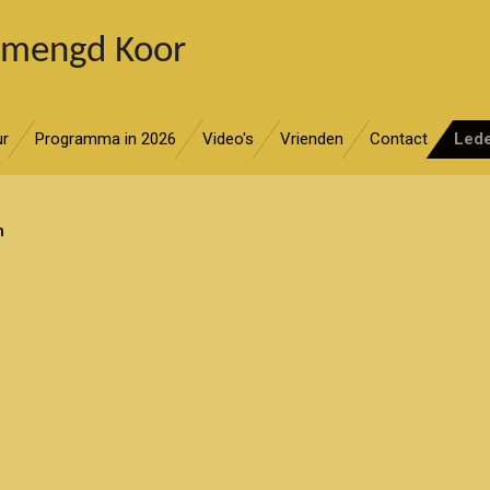
emengd Koor
ur
Programma in 2026
Video's
Vrienden
Contact
Led
um
49
46
/55
1/46
2/37
/45
/48
3/55
03/56
3/45